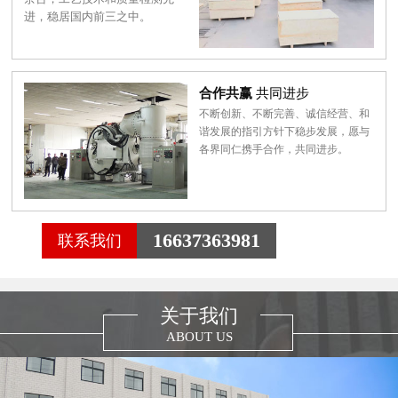
进，稳居国内前三之中。
合作共赢
共同进步
不断创新、不断完善、诚信经营、和
谐发展的指引方针下稳步发展，愿与
各界同仁携手合作，共同进步。
16637363981
联系我们
关于我们
ABOUT US