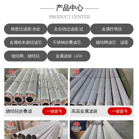
——
产品中心
——
PRODUCT CENTER
精密过滤器/水处
全自动过滤器/过
金属纤维丝
金属粉末烧结滤芯
不锈钢折叠滤芯、
烧结网滤芯、滤器
烧结网、烧结毡
金属滤袋（450
烧结毡折叠滤
一键拨号
高温金属滤袋
一键拨号