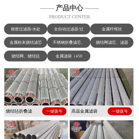
——
产品中心
——
PRODUCT CENTER
精密过滤器/水处
全自动过滤器/过
金属纤维丝
金属粉末烧结滤芯
不锈钢折叠滤芯、
烧结网滤芯、滤器
烧结网、烧结毡
金属滤袋（450
烧结毡折叠滤
一键拨号
高温金属滤袋
一键拨号