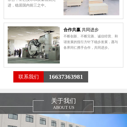
进，稳居国内前三之中。
合作共赢
共同进步
不断创新、不断完善、诚信经营、和
谐发展的指引方针下稳步发展，愿与
各界同仁携手合作，共同进步。
16637363981
联系我们
关于我们
ABOUT US