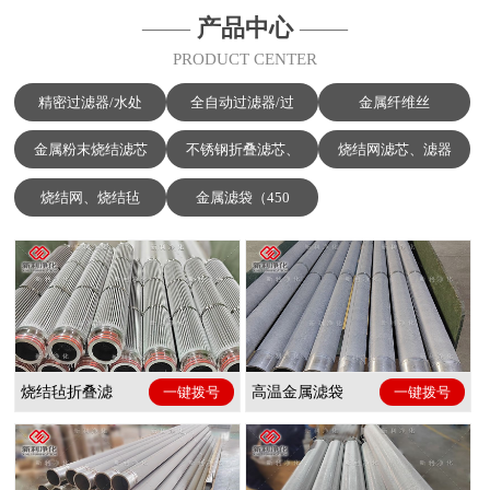
——
产品中心
——
PRODUCT CENTER
精密过滤器/水处
全自动过滤器/过
金属纤维丝
金属粉末烧结滤芯
不锈钢折叠滤芯、
烧结网滤芯、滤器
烧结网、烧结毡
金属滤袋（450
烧结毡折叠滤
一键拨号
高温金属滤袋
一键拨号