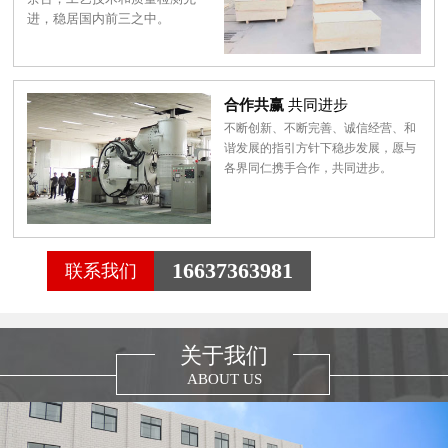
进，稳居国内前三之中。
合作共赢
共同进步
不断创新、不断完善、诚信经营、和
谐发展的指引方针下稳步发展，愿与
各界同仁携手合作，共同进步。
16637363981
联系我们
关于我们
ABOUT US